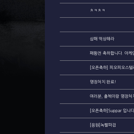
ㅊㅋㅊㅋ
삼패 떡상해라
패황전 축하합니다. 아케
[오픈축하] 피오피오스
명장처치 완료!
여러분, 출첵이랑 명장처치
[오픈축하]Suppar 입니
[응원]녹빨파검