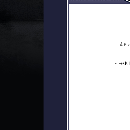
회원님
신규서버