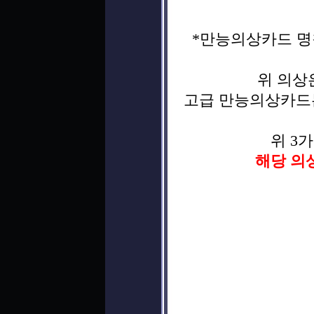
*만능의상카드 명
위 의상
고급 만능의상카드는
위 3
해당 의