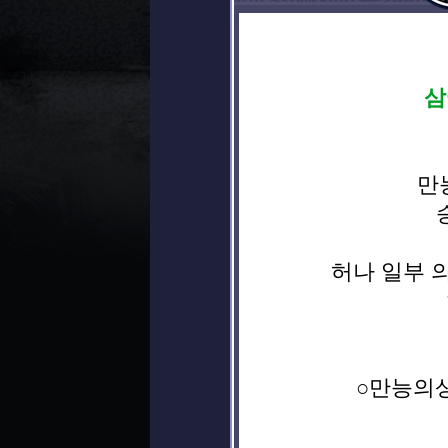
삼
만
허나 일부 
○만능의상