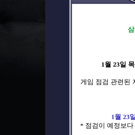
삼
1월 23일 
게임 점검 관련된 
1월 2
* 점검이 예정보다