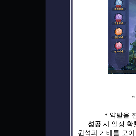
* 약탈을
성공
시 일정 확
원석과 기배를 모아