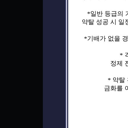
*일반 등급의 
약탈 성공 시 일
*기배가 없을 
*
정제 
* 약탈
금화를 